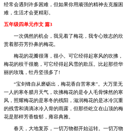
经常会遇到许多困难，但如果你用顽强的精神去克服困
难，生活才会更精彩。
五年级四单元作文 篇3
一次偶然的机会，我见着了梅花，我专心致志的欣
赏着那芬芳扑鼻的梅花。
梅花的花瓣很薄，很小。可它经得起寒风的吹拂，
梅花的枝干很脆，可它经得起风雪的欺压。比起那些华
丽的玫瑰，牡丹坚强多了!
“宝剑锋自从磨砺出，梅花香自苦寒来”。大万里无
一人的寒冬腊月天气，吹拂梅花的是令人毛骨悚然的寒
风，照耀梅花的是寒冬的残阳，滋润梅花的是冰冷沉重
的残雪和滴滴冰冷入骨的雨露，但那些屹立在山顶的梅
花是那样芳香馥郁，雍容典雅。
春天，大地复苏，一切万物都开始运转。一切万物