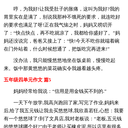
哼，为我好!让我受肚子的胀痛，这叫为我好?我的
胃里实在是满了，别说我那种不饿死的要求，就连吃好
的要求也满足了呀!正在我气恼之时，妈妈又唠叨开
了：“快点快点，再不吃就凉了，我都给你盛好了。”妈
妈还没说完，爸爸又接上了：“快!今天不吃你就端着碗
在门外站着，什么时候想通了，把饭吃完再进来!”
没办法，我只能慢悠悠地坐在饭桌前，慢慢吃起
来。饭中那黄悠悠的菜花确实令我越看越头疼。
五年级四单元作文 篇5
妈妈经常给我说：“信用是用金钱买不到的.”
一天下午放学,我高兴跑回了家,写完了作业,妈妈来
后,给了我五元钱让我去买悠悠球,我欣喜若狂,心想：我要
有一个悠悠球了!到了文具店,我对老板说：“老板,五元钱
的悠悠球哪个好?”由于老师让买橡皮泥,所以店里有很多