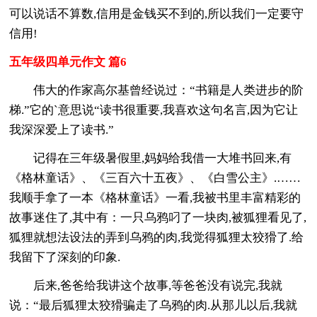
可以说话不算数,信用是金钱买不到的,所以我们一定要守
信用!
五年级四单元作文 篇6
伟大的作家高尔基曾经说过：“书籍是人类进步的阶
梯.”它的`意思说“读书很重要,我喜欢这句名言,因为它让
我深深爱上了读书.”
记得在三年级暑假里,妈妈给我借一大堆书回来,有
《格林童话》、《三百六十五夜》、《白雪公主》.……
我顺手拿了一本《格林童话》一看,我被书里丰富精彩的
故事迷住了,其中有：一只乌鸦叼了一块肉,被狐狸看见了,
狐狸就想法设法的弄到乌鸦的肉,我觉得狐狸太狡猾了.给
我留下了深刻的印象.
后来,爸爸给我讲这个故事,等爸爸没有说完,我就
说：“最后狐狸太狡猾骗走了乌鸦的肉.从那儿以后,我就