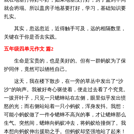
就会坍塌。所以盖房子地基要打好，学习，基础知识要
扎实。
其实，忽远忽近，近得触手可及，远的相隔数里，
关键在于你是否去实践。
五年级四单元作文 篇2
生命是宝贵的，也是美好的。但有一群蚂蚁为了保
护同伴，竟然可以牺牲自己。
这天，我在楼下散步，在一旁的草丛中发出了“沙
沙”的响声。我被好奇心驱使着，便走过去看了个究竟。
一拔开叶子，只见一只蟋蟀站在左侧，眼里似乎发出愤
怒的光；而右侧站站着一只小蚂蚁，浑身发抖。我想：
可能小蚂蚁做了一件令蟋蟀不高兴的事，才让蟋蟀那么
生气。突然间，蟋蟀向蚂蚁冲去，将蚂蚁给撞倒了。我
本想向蚂蚁伸出援助之手。但蚂蚁却坚强地站了起来！