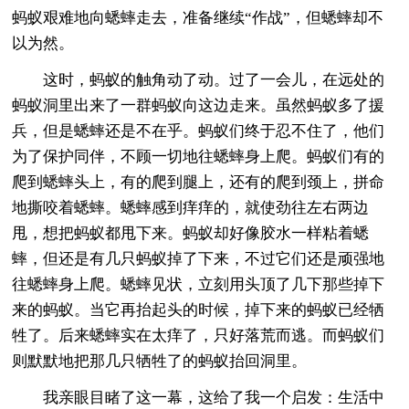
蚂蚁艰难地向蟋蟀走去，准备继续“作战”，但蟋蟀却不
以为然。
这时，蚂蚁的触角动了动。过了一会儿，在远处的
蚂蚁洞里出来了一群蚂蚁向这边走来。虽然蚂蚁多了援
兵，但是蟋蟀还是不在乎。蚂蚁们终于忍不住了，他们
为了保护同伴，不顾一切地往蟋蟀身上爬。蚂蚁们有的
爬到蟋蟀头上，有的爬到腿上，还有的爬到颈上，拼命
地撕咬着蟋蟀。蟋蟀感到痒痒的，就使劲往左右两边
甩，想把蚂蚁都甩下来。蚂蚁却好像胶水一样粘着蟋
蟀，但还是有几只蚂蚁掉了下来，不过它们还是顽强地
往蟋蟀身上爬。蟋蟀见状，立刻用头顶了几下那些掉下
来的蚂蚁。当它再抬起头的时候，掉下来的蚂蚁已经牺
牲了。后来蟋蟀实在太痒了，只好落荒而逃。而蚂蚁们
则默默地把那几只牺牲了的蚂蚁抬回洞里。
我亲眼目睹了这一幕，这给了我一个启发：生活中