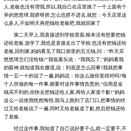
人,老板也没有理我,所以,我自己在店里挑了一个上面有个
斧的悠悠球,我挤呀挤,怎么也挤不进去,就想：今天店里这
么多人,不如明天再把钱给老板吧.我就回家了
第二天早上,我直接进到学校里面,根本没有想要把钱
还给老板.放学了,我也是直接走出了学校,也没有把钱还给
老板,回到家,妈妈看见了我口袋里的五元钱,问：“昨天买
悠悠球怎们没给钱?”我低着头说：“我我忘了,”妈妈看我
的眼神,就知道我在撒谎,说：到底是怎么回事?我就把事
情一五一十的说了一遍,妈妈说：你这么做你觉得对吗?每
个人所做的每一件事,都要对这件事情负责的.“信用是金
钱买不到的,你快去把钱还给人家,再给人家道个歉!”妈妈
这么一说使我恍然悔悟,我马上跑到了店门口,把事情的经
过又给老板说了一遍,同时又给老板道了歉,然后把钱还给
了老板.
经过这件事,我知道了自己说好要干么,就一定要干,不