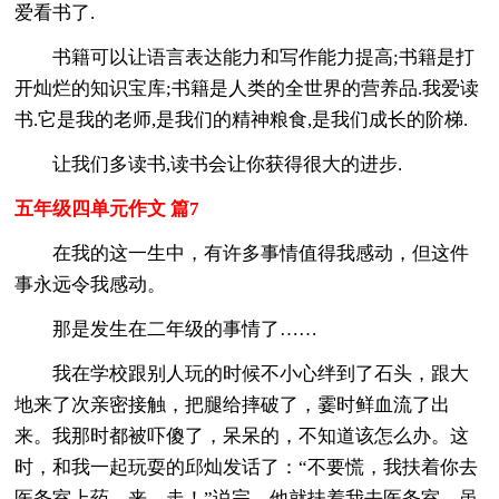
爱看书了.
书籍可以让语言表达能力和写作能力提高;书籍是打
开灿烂的知识宝库;书籍是人类的全世界的营养品.我爱读
书.它是我的老师,是我们的精神粮食,是我们成长的阶梯.
让我们多读书,读书会让你获得很大的进步.
五年级四单元作文 篇7
在我的这一生中，有许多事情值得我感动，但这件
事永远令我感动。
那是发生在二年级的事情了……
我在学校跟别人玩的时候不小心绊到了石头，跟大
地来了次亲密接触，把腿给摔破了，霎时鲜血流了出
来。我那时都被吓傻了，呆呆的，不知道该怎么办。这
时，和我一起玩耍的邱灿发话了：“不要慌，我扶着你去
医务室上药。来，走！”说完，他就扶着我去医务室。虽