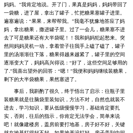
妈妈。”我肯定地说。开了门，果真是妈妈，妈妈带回了
一袋糖，进了屋，拿出了罐子，忙把糖果塞罐子进里。
遍塞遍说：“果果，来帮帮我。”我毫不犹豫地答应了妈
妈，拿出糖果，撒进罐子里。过了一会儿，糖果塞不进
去了可是糖果还有大半袋呢！！我和妈妈犯起愁来。突
然间妈妈灵机一动，拿着管子往我手上磕了磕了，罐子
里的汤渐渐往下落，糖果得越来越紧了，罐子里的空间
逐渐变大了，妈妈高兴得说：“好了，这些空间足够用的
了.”我喜出望外的回答：“嗯！”我便和妈妈继续装糖果，
剩下的大半袋糖果，果然塞进了。
事后，我斟酌了很久，终于悟出了启示：往瓶子里
装糖果就是往脑袋里装知识，方法不对，自然也就装不
进去，学习知识，要从低级慢慢学习，基础肯定要扎
实，否则，往后的指示，你肯定无法学会，简单来说
吧！就像建楼房，盖房前要打地基，房子好不好，关键
就在地基打得好不好，如果地基没打好，房子盖到中间