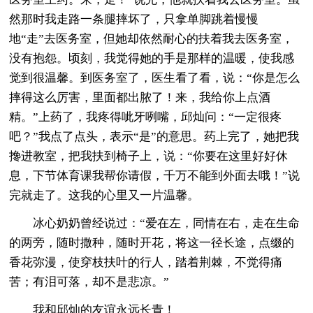
然那时我走路一条腿摔坏了，只拿单脚跳着慢慢
地“走”去医务室，但她却依然耐心的扶着我去医务室，
没有抱怨。顷刻，我觉得她的手是那样的温暖，使我感
觉到很温馨。到医务室了，医生看了看，说：“你是怎么
摔得这么厉害，里面都出脓了！来，我给你上点酒
精。”上药了，我疼得呲牙咧嘴，邱灿问：“一定很疼
吧？”我点了点头，表示“是”的意思。药上完了，她把我
搀进教室，把我扶到椅子上，说：“你要在这里好好休
息，下节体育课我帮你请假，千万不能到外面去哦！”说
完就走了。这我的心里又一片温馨。
冰心奶奶曾经说过：“爱在左，同情在右，走在生命
的两旁，随时撒种，随时开花，将这一径长途，点缀的
香花弥漫，使穿枝扶叶的行人，踏着荆棘，不觉得痛
苦；有泪可落，却不是悲凉。”
我和邱灿的友谊永远长青！