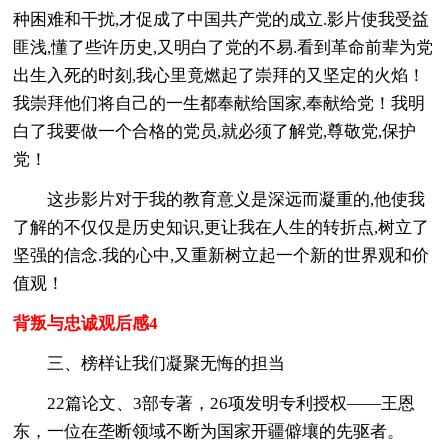
种困难和干扰,才促成了中国共产党的成立.影片使我受益
匪浅,懂了些许历史,又明白了党的不易.看到革命前辈为党
出生入死的时刻,我心里竟燃起了崇拜的又坚定的火焰！
我崇拜他们将自己的一生都奉献给国家,奉献给党！我明
白了我要做一个合格的党员,就必须了解党,尊敬党,保护
党！
这步影片对于我的教育意义是深远而凝重的,他使我
了解的不仅仅是历史知识,更让我在人生的转折点,树立了
坚强的信念.我的心中,又重新树立起一个新的世界观和价
值观！
背叛与忠诚观后感4
三、榜样让我们凝聚无悔的担当
22篇论文、3部专著，26项发明专利授权——王恩
东，一位在垄断领域不断为国家开疆僻壤的先驱者。