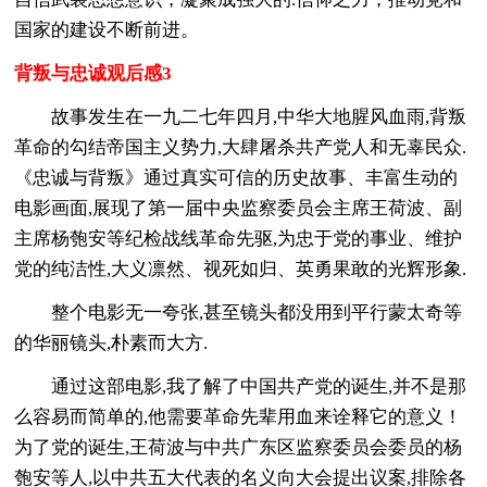
国家的建设不断前进。
背叛与忠诚观后感3
故事发生在一九二七年四月,中华大地腥风血雨,背叛
革命的勾结帝国主义势力,大肆屠杀共产党人和无辜民众.
《忠诚与背叛》通过真实可信的历史故事、丰富生动的
电影画面,展现了第一届中央监察委员会主席王荷波、副
主席杨匏安等纪检战线革命先驱,为忠于党的事业、维护
党的纯洁性,大义凛然、视死如归、英勇果敢的光辉形象.
整个电影无一夸张,甚至镜头都没用到平行蒙太奇等
的华丽镜头,朴素而大方.
通过这部电影,我了解了中国共产党的诞生,并不是那
么容易而简单的,他需要革命先辈用血来诠释它的意义！
为了党的诞生,王荷波与中共广东区监察委员会委员的杨
匏安等人,以中共五大代表的名义向大会提出议案,排除各