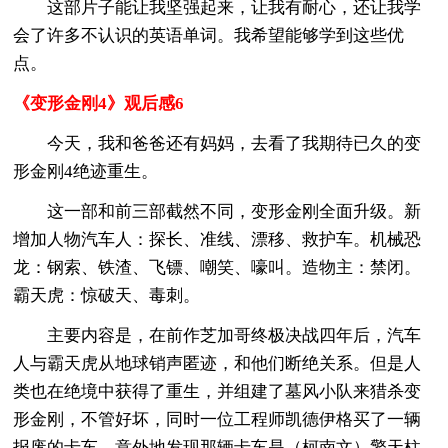
这部片子能让我坚强起来，让我有耐心，还让我学
会了许多不认识的英语单词。我希望能够学到这些优
点。
《变形金刚4》观后感6
今天，我和爸爸还有妈妈，去看了我期待已久的变
形金刚4绝迹重生。
这一部和前三部截然不同，变形金刚全面升级。新
增加人物汽车人：探长、准线、漂移、救护车。机械恐
龙：钢索、铁渣、飞镖、嘲笑、嚎叫。造物主：禁闭。
霸天虎：惊破天、毒刺。
主要内容是，在前作芝加哥终极决战四年后，汽车
人与霸天虎从地球销声匿迹，和他们断绝关系。但是人
类也在绝境中获得了重生，并组建了墓风小队来猎杀变
形金刚，不管好坏，同时一位工程师凯德伊格买了一辆
报废的卡车，意外地发现那辆卡车是（柯南文）擎天柱