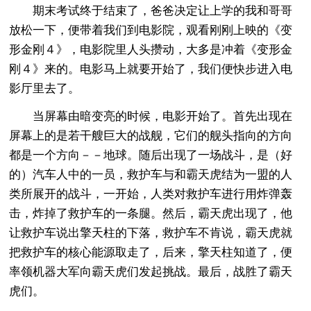
期末考试终于结束了，爸爸决定让上学的我和哥哥
放松一下，便带着我们到电影院，观看刚刚上映的《变
形金刚４》，电影院里人头攒动，大多是冲着《变形金
刚４》来的。电影马上就要开始了，我们便快步进入电
影厅里去了。
当屏幕由暗变亮的时候，电影开始了。首先出现在
屏幕上的是若干艘巨大的战舰，它们的舰头指向的方向
都是一个方向－－地球。随后出现了一场战斗，是（好
的）汽车人中的一员，救护车与和霸天虎结为一盟的人
类所展开的战斗，一开始，人类对救护车进行用炸弹轰
击，炸掉了救护车的一条腿。然后，霸天虎出现了，他
让救护车说出擎天柱的下落，救护车不肯说，霸天虎就
把救护车的核心能源取走了，后来，擎天柱知道了，便
率领机器大军向霸天虎们发起挑战。最后，战胜了霸天
虎们。