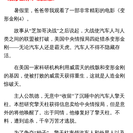
暑假里，爸爸带我观看了一部非常精彩的电影《变
形金刚4》。
故事从“芝加哥决战”之后说起，大战使汽车人与人
类之间的联盟被打破，美国中央情报局四处猎杀变形金
刚——无论汽车人还是霸天虎。汽车人不得不隐藏存
活。
在美国一家科研机构利用威震天的残骸和变形金刚
的基因，使被打败的威震天获得重生，这就是人造金刚
惊破天。
主人公凯德，无意中“收留”了沉睡中的汽车人擎天
柱。本想研究擎天柱获得信息卖给中央情报局，但是意
外的将他唤醒了。出于同情，他修复好了擎天柱。不
料，遭到追杀，千辛万苦才逃脱。
为了争夺“种子”，擎天柱率领汽车人和外星人以及