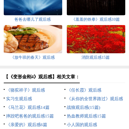
爸爸去哪儿了观后感
《羞羞的铁拳》观后感10篇
《放牛班的春天》观后感
消防观后感15篇
【《变形金刚4》观后感】相关文章：
《骆驼祥子》观后感
《任长霞》观后感
实习生观后感
《从你的全世界路过》观后感
《马兰花》观后感14篇
5篇
战狼观后感(15篇)
摔跤吧爸爸的观后感15篇
热血教师观后感15篇
《亲爱的》观后感6篇
小人国的观后感