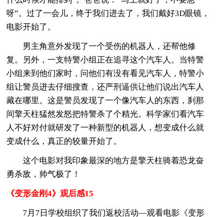
呀”。过了一会儿，终于我们进去了，我们戴好3D眼镜，
电影开始了。
男主角意外发现了一个受伤的机器人，还帮他修
复。另外，一支特警小组正在追寻这个汽车人。当特警
小组来到他们家时，问他们有没有看见汽车人，特警小
组让警员进去仔细搜查，还严刑逼供让他们说出汽车人
藏在哪里。这是警员发现了一个像汽车人的东西，刹那
间擎天柱猛然发怒把特警杀了个精光。科学家们看汽车
人不好对付就研发了一种新型的机器人，想变成什么就
变成什么，真正的较量开始了。
这个电影对我印象最深的地方是擎天柱骑着恐龙奋
勇杀敌，帅气极了！
《变形金刚4》观后感15
7月7日学校组织了我们返校活动—观看电影《变形