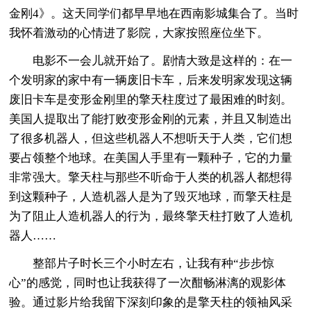
金刚4》。这天同学们都早早地在西南影城集合了。当时
我怀着激动的心情进了影院，大家按照座位坐下。
电影不一会儿就开始了。剧情大致是这样的：在一
个发明家的家中有一辆废旧卡车，后来发明家发现这辆
废旧卡车是变形金刚里的擎天柱度过了最困难的时刻。
美国人提取出了能打败变形金刚的元素，并且又制造出
了很多机器人，但这些机器人不想听天于人类，它们想
要占领整个地球。在美国人手里有一颗种子，它的力量
非常强大。擎天柱与那些不听命于人类的机器人都想得
到这颗种子，人造机器人是为了毁灭地球，而擎天柱是
为了阻止人造机器人的行为，最终擎天柱打败了人造机
器人……
整部片子时长三个小时左右，让我有种“步步惊
心”的感觉，同时也让我获得了一次酣畅淋漓的观影体
验。通过影片给我留下深刻印象的是擎天柱的领袖风采