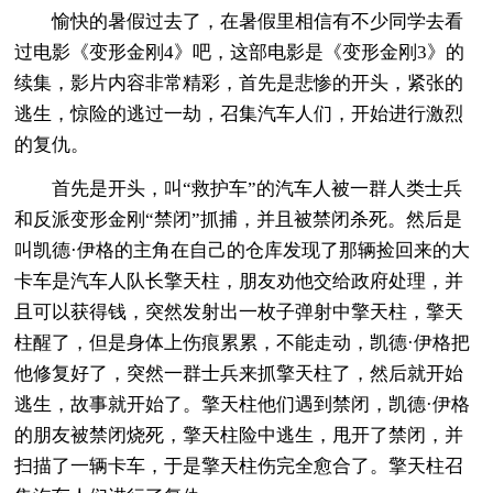
愉快的暑假过去了，在暑假里相信有不少同学去看
过电影《变形金刚4》吧，这部电影是《变形金刚3》的
续集，影片内容非常精彩，首先是悲惨的开头，紧张的
逃生，惊险的逃过一劫，召集汽车人们，开始进行激烈
的复仇。
首先是开头，叫“救护车”的汽车人被一群人类士兵
和反派变形金刚“禁闭”抓捕，并且被禁闭杀死。然后是
叫凯德·伊格的主角在自己的仓库发现了那辆捡回来的大
卡车是汽车人队长擎天柱，朋友劝他交给政府处理，并
且可以获得钱，突然发射出一枚子弹射中擎天柱，擎天
柱醒了，但是身体上伤痕累累，不能走动，凯德·伊格把
他修复好了，突然一群士兵来抓擎天柱了，然后就开始
逃生，故事就开始了。擎天柱他们遇到禁闭，凯德·伊格
的朋友被禁闭烧死，擎天柱险中逃生，甩开了禁闭，并
扫描了一辆卡车，于是擎天柱伤完全愈合了。擎天柱召