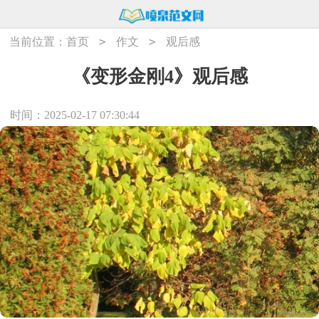
>
>
当前位置：
首页
作文
观后感
《变形金刚4》观后感
时间：2025-02-17 07:30:44