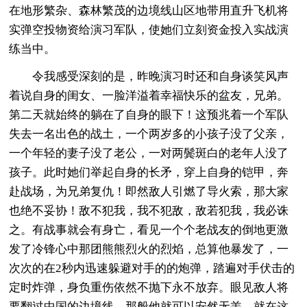
在地形繁杂、森林繁茂的边境线山区地带用直升飞机将
实弹空投物资给演习军队，使她们立刻资金投入实战演
练当中。
令我感受深刻的是，昨晚演习时还和自身谈笑风声
着说自身的闺女、一脸洋溢着幸福快乐的盆友，兄弟。
第二天就始终的躺在了自身的眼下！这预兆着一个军队
失去一名出色的战土，一个两岁多的小孩子没了父亲，
一个年轻的妻子没了老公，一对两鬓斑白的老年人没了
孩子。此时她们举起自身的长矛，穿上自身的铠甲，奔
赴战场，为兄弟复仇！即然敌人引燃了导火索，那大家
也绝不妥协！敌不犯我，我不犯敌，敌若犯我，我必诛
之。有战事就会有身亡，看见一个个老战友的倒地更激
发了冷锋心中那团熊熊烈火的烈焰，总算他暴发了，一
次次的在2秒内迅速躲避对手的的炮弹，踏遍对手伏击的
定时炸弹，身负重伤依然不抛下永不放弃。眼见敌人将
要翻过中国的边境线，那般他就可以安然无恙，就在这