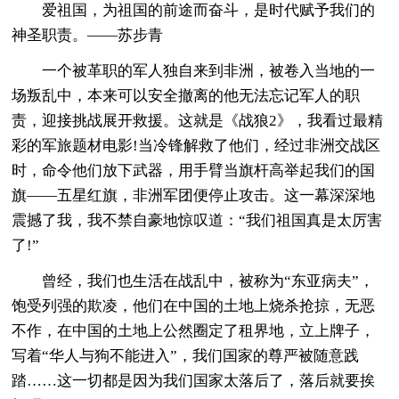
爱祖国，为祖国的前途而奋斗，是时代赋予我们的
神圣职责。——苏步青
一个被革职的军人独自来到非洲，被卷入当地的一
场叛乱中，本来可以安全撤离的他无法忘记军人的职
责，迎接挑战展开救援。这就是《战狼2》，我看过最精
彩的军旅题材电影!当冷锋解救了他们，经过非洲交战区
时，命令他们放下武器，用手臂当旗杆高举起我们的国
旗——五星红旗，非洲军团便停止攻击。这一幕深深地
震撼了我，我不禁自豪地惊叹道：“我们祖国真是太厉害
了!”
曾经，我们也生活在战乱中，被称为“东亚病夫”，
饱受列强的欺凌，他们在中国的土地上烧杀抢掠，无恶
不作，在中国的土地上公然圈定了租界地，立上牌子，
写着“华人与狗不能进入”，我们国家的尊严被随意践
踏……这一切都是因为我们国家太落后了，落后就要挨