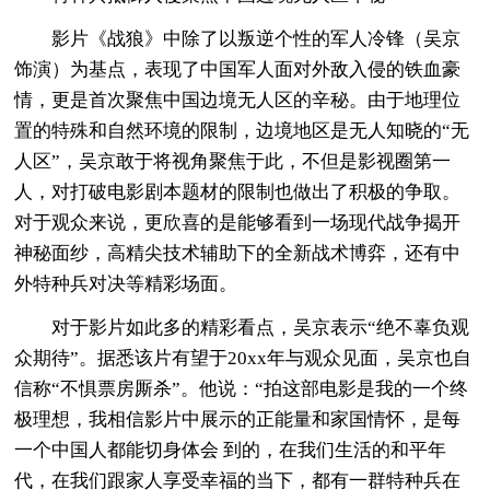
影片《战狼》中除了以叛逆个性的军人冷锋（吴京
饰演）为基点，表现了中国军人面对外敌入侵的铁血豪
情，更是首次聚焦中国边境无人区的辛秘。由于地理位
置的特殊和自然环境的限制，边境地区是无人知晓的“无
人区”，吴京敢于将视角聚焦于此，不但是影视圈第一
人，对打破电影剧本题材的限制也做出了积极的争取。
对于观众来说，更欣喜的是能够看到一场现代战争揭开
神秘面纱，高精尖技术辅助下的全新战术博弈，还有中
外特种兵对决等精彩场面。
对于影片如此多的精彩看点，吴京表示“绝不辜负观
众期待”。据悉该片有望于20xx年与观众见面，吴京也自
信称“不惧票房厮杀”。他说：“拍这部电影是我的一个终
极理想，我相信影片中展示的正能量和家国情怀，是每
一个中国人都能切身体会 到的，在我们生活的和平年
代，在我们跟家人享受幸福的当下，都有一群特种兵在