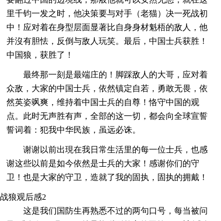
里千钧一发之时，他决策要与对手（老猫）决一死战初
中！应对着在身型层面显著比自身身材魁梧的敌人，他
并沒有胆怯，反倒与敌人玩笑。最后，中国士兵获胜！
中国狼，获胜了！
最终那一刻是最端庄的！脚踩敌人的大哥，应对着
众敌，大家的中国士兵，依然镇定自若，勇敢无畏，依
然英姿飒爽，维持着中国士兵的自尊！恪守中国的观
点。此时无声胜有声，全部的这一切，都会向全球宣誓
誓词着：犯我中华民族，虽远必诛。
谢谢以前出現在我日常生活里的每一位士兵，也感
谢这些以前是如今依然是士兵的大家！感谢你们的守
卫！也是大家的守卫，造就了我的固执，固执的拥戴！
战狼观后感2
这是我们国防生再熟悉不过的两句口号，每当被问