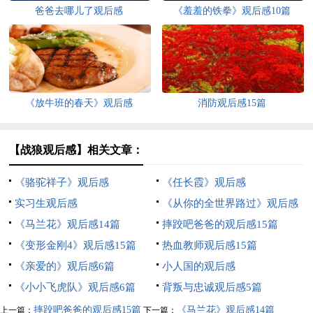
爸爸去哪儿了观后感
《羞羞的铁拳》观后感10篇
《放牛班的春天》观后感
消防观后感15篇
【战狼观后感】相关文章：
《骆驼祥子》观后感
《任长霞》观后感
实习生观后感
《从你的全世界路过》观后感
《马兰花》观后感14篇
5篇
摔跤吧爸爸的观后感15篇
《变形金刚4》观后感15篇
热血教师观后感15篇
《亲爱的》观后感6篇
小人国的观后感
《小小飞虎队》观后感6篇
背叛与忠诚观后感5篇
摔跤吧爸爸的观后感15篇
《马兰花》观后感14篇
上一篇：
下一篇：