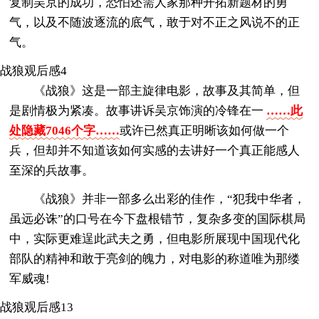
复制吴京的成功，恐怕还需人家那种开拓新题材的勇
气，以及不随波逐流的底气，敢于对不正之风说不的正
气。
战狼观后感4
《战狼》这是一部主旋律电影，故事及其简单，但
是剧情极为紧凑。故事讲诉吴京饰演的冷锋在一
……此
处隐藏7046个字……
或许已然真正明晰该如何做一个
兵，但却并不知道该如何实感的去讲好一个真正能感人
至深的兵故事。
《战狼》并非一部多么出彩的佳作，“犯我中华者，
虽远必诛”的口号在今下盘根错节，复杂多变的国际棋局
中，实际更难逞此武夫之勇，但电影所展现中国现代化
部队的精神和敢于亮剑的魄力，对电影的称道唯为那缕
军威魂!
战狼观后感13