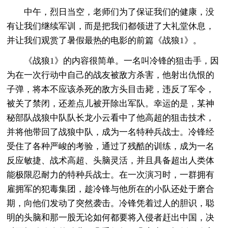
中午，烈日当空，老师们为了保证我们的健康，没
有让我们继续军训，而是把我们都领进了大礼堂休息，
并让我们观赏了暑假最热的电影的前篇《战狼1》。
《战狼1》的内容很简单。一名叫冷锋的狙击手，因
为在一次行动中自己的战友被敌方杀害，他射出仇恨的
子弹，将本不应该杀死的敌方头目击毙，违反了军令，
被关了禁闭，还差点儿被开除出军队。幸运的是，某神
秘部队战狼中队队长龙小云看中了他高超的狙击技术，
并将他带回了战狼中队，成为一名特种兵战士。冷锋经
受住了各种严峻的考验，通过了残酷的训练，成为一名
反应敏捷、战术高超、头脑灵活，并且具备超出人类体
能极限忍耐力的特种兵战士。在一次演习时，一群拥有
雇拥军的犯毒集团，趁冷锋与他所在的小队还处于磨合
期，向他们发动了突然袭击。冷锋凭着过人的胆识，聪
明的头脑和那一股无论如何都要将入侵者赶出中国，决