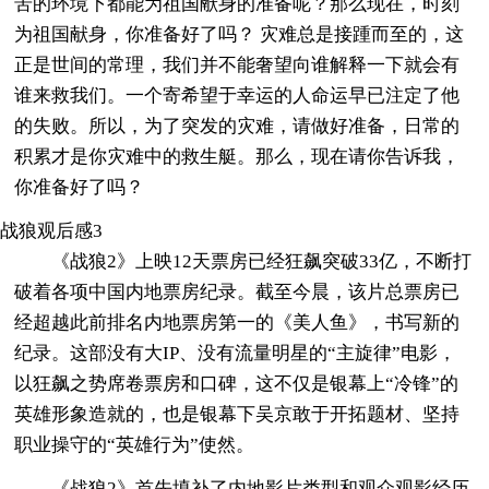
苦的环境下都能为祖国献身的准备呢？那么现在，时刻
为祖国献身，你准备好了吗？ 灾难总是接踵而至的，这
正是世间的常理，我们并不能奢望向谁解释一下就会有
谁来救我们。一个寄希望于幸运的人命运早已注定了他
的失败。所以，为了突发的灾难，请做好准备，日常的
积累才是你灾难中的救生艇。那么，现在请你告诉我，
你准备好了吗？
战狼观后感3
《战狼2》上映12天票房已经狂飙突破33亿，不断打
破着各项中国内地票房纪录。截至今晨，该片总票房已
经超越此前排名内地票房第一的《美人鱼》，书写新的
纪录。这部没有大IP、没有流量明星的“主旋律”电影，
以狂飙之势席卷票房和口碑，这不仅是银幕上“冷锋”的
英雄形象造就的，也是银幕下吴京敢于开拓题材、坚持
职业操守的“英雄行为”使然。
《战狼2》首先填补了内地影片类型和观众观影经历