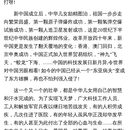
打呀!
新中国成立后，中华儿女励精图治，祖国一步步走
向繁荣昌盛。第一颗原子弹爆炸成功，第一颗氢弹空爆
试验成功，第一颗人造卫星发射成功，这是20世纪下半
世纪中华民族创建的辉煌伟业。改革开放四十年来，新
中国更是发生了翻天覆地的变化：香港、澳门回归，北
京申奥成功，中国正式加入世界贸易组织，“神九”飞
天，“蛟龙”下海、……中国的科技发展日新月异,令世界
对中国另眼相看! 如今的中国已经从一个“东亚病夫”变成
了东方雄狮，再也不怕列强入侵了!
这一个又一个的壮举，都是中华儿女用自己的智慧
和汗水完成的。为了实现飞天梦，广大科技工作人员、
工人和解放军官兵夜以继日地苦战攻关，有的人积劳成
疾，几次住进了医院，有的年轻人虽风华正茂却华发早
生，有的人甚至为此付出了全部的心血与生命……在所