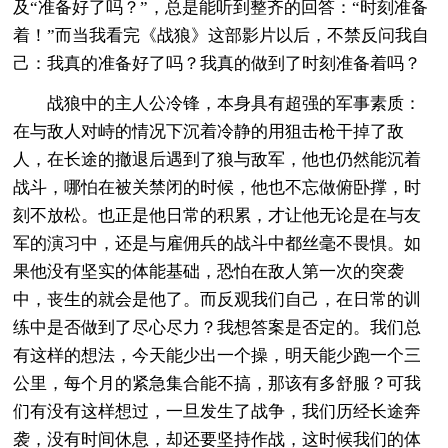
及“准备好了吗？”，总是能听到整齐的回答：“时刻准备
着！”而当我看完《战狼》这部影片以后，不禁反问我自
己：我真的准备好了吗？我真的做到了时刻准备着吗？
战狼中的主人公冷锋，本身具有超强的军事素质：
在与敌人对峙的情况下沉着冷静的用狙击枪干掉了敌
人，在长途的撤退后遇到了狼与敌军，他也仍然能沉着
战斗，哪怕在被关禁闭的时候，他也不忘做俯卧撑，时
刻不放松。也正是他日常的积累，才让他无论是在与友
军的演习中，还是与雇佣兵的战斗中都丝毫不畏惧。如
果他没有坚实的体能基础，恐怕在敌人第一次的突袭
中，丧生的就会是他了。而反观我们自己，在日常的训
练中是否做到了尽心尽力？我想答案是否定的。我们总
有这样的想法，今天能少出一个操，明天能少跑一个三
公里，每个月的紧急集合能不搞，那该有多舒服？可我
们有没有这样想过，一旦发生了战争，我们历经长途奔
袭，没有时间休息，却还要坚持作战，这时候我们的体