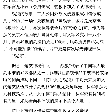
在军官龙小云（余男饰演）管教下加入了某神秘部队
——战狼的故事，主人公因外敌入侵虚拟演习错假成
真，经历了一场生死较量的卫国战争。该片是吴京继
《狼牙》之后，再次执导战争片的“野心之作”。作为导
演的吴京不但为该片筹备七年，深入军区实习十八个
月，冒着49度的高温拍摄近100天，玩命折腾自己完成
了“不可能拍摄”的作品，片中更是首次曝光神秘部队
——“战狼”。
据悉，这支神秘部队——“战狼”代表了中国军人最
高水准的武装部队之一，()与以往影视作品中或神秘或隐
晦的侧面描写不同，《特种兵之战狼》中对吴京所加入
的这支队伍展开了高规格360度无死角曝光，从军事演习
到科技指挥，从士兵个体到军人情怀，从军械装备到武
装力量，如此全面和细致的展示不禁令人咂舌。
特种兵抵御入侵聚焦中国边境无人区辛秘