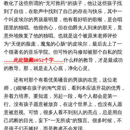
教化了这些所谓的“无可救药”的孩子，他让这些孩子找
到了自信，在歌声中找到了自己的存在与快乐，其中一
个叫皮埃尔的男孩最明显，他有着好听的歌喉，是合唱
团里的独唱。他很伤心，但在伯爵夫人到来的那天，竟
意外地恢复了他的独唱。也就是这个被原来老师评价
为“天使的脸庞，魔鬼的心肠”的皮埃尔，最后去上了一
个很著名的音乐学院。但可怜的马修却被那个自私的院
……此处隐藏6052个字……
什么样的教导，才是最成功
的教导。那，就是走入心底，净化心灵。
还有对那个有着优美嗓音的男孩的在意，这位老
师，()能够在孩子的淘气背后，看到本应该开花的优秀，
并着力培养。要知道，另起一段，每个人都会是第一
行。没有孩子愿意被放弃，在这个世界上，也没有人愿
意被忽视。可惜，很多人看不到别人的亮点，总是用自
己武断的目光，妄下“一无所成”的预言。很多时候，不
是孩子们不够好，而是教者不会发现。