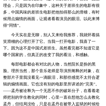
理会，只是因为在印象中，这种关于差班生的电影有很
多，中国风味的差班生电影把他拍得那么的滑稽，有时
候用点煽情的画面，让观者看着演员的眼泪。以此来博
得“同情”。
今天实在是无聊，别人又来给我推荐，我就怀着搞
笑滑稽的心理打开了它。当我一打开电影，我喜了一
下。因为这不是中国式差班生。虽然看完都不知道它是
哪个国家的，但真正的改变了我的看法，和感触。
每部电影都会有对比的人物，当然院长是扮的黑
脸。理所当然，那个音乐老师是导演所阐释的对象，在
整部片子里我没看见一滴眼泪，和那些感觉不太符合逻
辑的煽情画面。它也没有别的电影里所讲述的“完美”。
——孟丹被诠释为一个无恶不作的破坏分子，在看着老
师把别的学生教化的同时，心里一直在想他怎么去教化
孟丹，但结局没给，只是在孟丹在被带入监狱的时候给