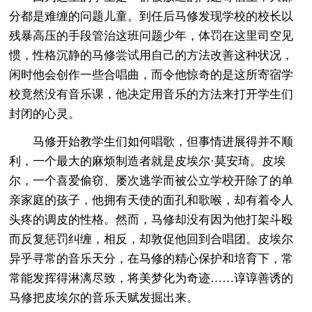
分都是难缠的问题儿童。到任后马修发现学校的校长以
残暴高压的手段管治这班问题少年，体罚在这里司空见
惯，性格沉静的马修尝试用自己的方法改善这种状况，
闲时他会创作一些合唱曲，而令他惊奇的是这所寄宿学
校竟然没有音乐课，他决定用音乐的方法来打开学生们
封闭的心灵。
马修开始教学生们如何唱歌，但事情进展得并不顺
利，一个最大的麻烦制造者就是皮埃尔·莫安琦。皮埃
尔，一个喜爱偷窃、屡次逃学而被公立学校开除了的单
亲家庭的孩子，他拥有天使的面孔和歌喉，却有着令人
头疼的调皮的性格。然而，马修却没有因为他打架斗殴
而反复惩罚纠缠，相反，却敦促他回到合唱团。皮埃尔
异乎寻常的音乐天分，在马修的精心保护和培育下，常
常能发挥得淋漓尽致，将美梦化为奇迹……谆谆善诱的
马修把皮埃尔的音乐天赋发掘出来。