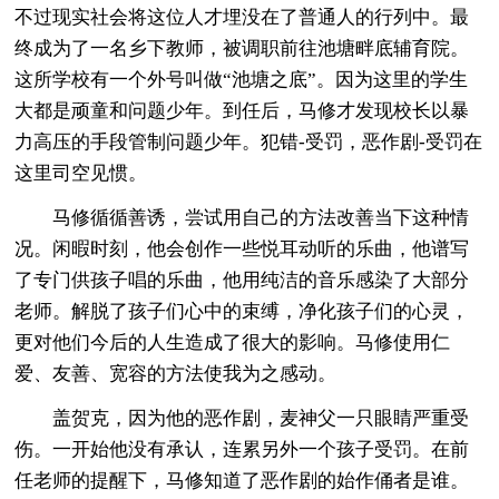
不过现实社会将这位人才埋没在了普通人的行列中。最
终成为了一名乡下教师，被调职前往池塘畔底辅育院。
这所学校有一个外号叫做“池塘之底”。因为这里的学生
大都是顽童和问题少年。到任后，马修才发现校长以暴
力高压的手段管制问题少年。犯错-受罚，恶作剧-受罚在
这里司空见惯。
马修循循善诱，尝试用自己的方法改善当下这种情
况。闲暇时刻，他会创作一些悦耳动听的乐曲，他谱写
了专门供孩子唱的乐曲，他用纯洁的音乐感染了大部分
老师。解脱了孩子们心中的束缚，净化孩子们的心灵，
更对他们今后的人生造成了很大的影响。马修使用仁
爱、友善、宽容的方法使我为之感动。
盖贺克，因为他的恶作剧，麦神父一只眼睛严重受
伤。一开始他没有承认，连累另外一个孩子受罚。在前
任老师的提醒下，马修知道了恶作剧的始作俑者是谁。