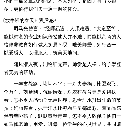
小的一篇文章就能阐述。不去列举，是因为有很多很
多，更值得我们去一遍一遍的体会。
《放牛班的春天》观后感3
司马光曾言：“经师易遇，人师难遇。”大道至简，
能以精湛的专业知识传授他人并不难，而能以高尚的人
格修养教育如何做人实属不易。唯美师爱，知行合一，
以爱感人，以理服人，筑美天地间。
随风潜入夜，润物细无声。师爱是人梯，给予攀登
者无穷的帮助。
十年支教路，坎坷不平；一对夫妻档，比翼双飞。
李万军、刘延利，伉俪情深，对农村教育更是爱得执
着，怎不令人感动？无声世界，忍着汗水打出生命的节
拍；绚丽舞台，抹干汗水让每颗星星都出彩。董晶晶陪
伴着聋哑孩子，默默奉献青春，怎不令人敬佩？他们一
如马修老师，用爱走进每一位学生的心灵世界，共同谱