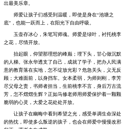
出最美乐章。
师爱让孩子们感受到温暖，即使是身在“池塘之
底”，也能一跃而上，在阳光下自由呼吸。
玉壶存冰心，朱笔写师魂。师爱是绿叶，衬托桃李
之花，尽情开放。
抬起眼，仰望那理想的峰巅；埋下头，甘心做沉默
的人梯。张永华透支了自己，成就了学子，把办人民满
意的教育落在实地，怎不绽放光彩？危急关头，义无反
顾；大难面前，以身挡车。女本柔弱，为师则刚，李芳
尽父母之责，书师者担当，生前桃李不言，身后万古流
芳，怎不熠熠生辉？正如马修老师用师爱保护着一颗颗
脆弱的心灵，大爱之花处处开放。
让孩子在幽晦中看到希望之光，感受单调生命深处
的热忱，即使多么叛逆的孩子，也会在师爱中慢慢改邪