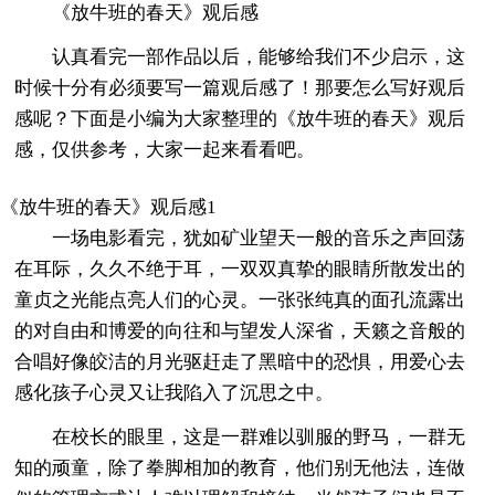
《放牛班的春天》观后感
认真看完一部作品以后，能够给我们不少启示，这
时候十分有必须要写一篇观后感了！那要怎么写好观后
感呢？下面是小编为大家整理的《放牛班的春天》观后
感，仅供参考，大家一起来看看吧。
《放牛班的春天》观后感1
一场电影看完，犹如矿业望天一般的音乐之声回荡
在耳际，久久不绝于耳，一双双真挚的眼睛所散发出的
童贞之光能点亮人们的心灵。一张张纯真的面孔流露出
的对自由和博爱的向往和与望发人深省，天籁之音般的
合唱好像皎洁的月光驱赶走了黑暗中的恐惧，用爱心去
感化孩子心灵又让我陷入了沉思之中。
在校长的眼里，这是一群难以驯服的野马，一群无
知的顽童，除了拳脚相加的教育，他们别无他法，连做