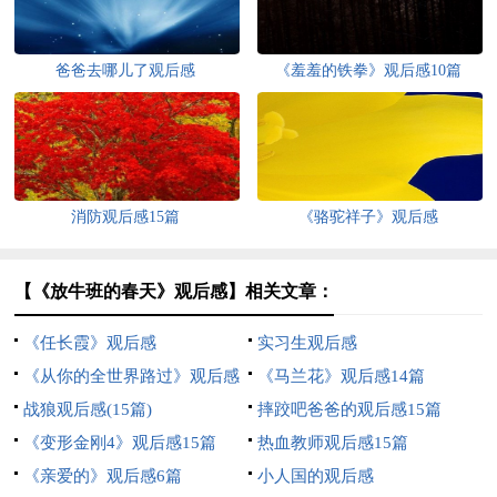
爸爸去哪儿了观后感
《羞羞的铁拳》观后感10篇
消防观后感15篇
《骆驼祥子》观后感
【《放牛班的春天》观后感】相关文章：
《任长霞》观后感
实习生观后感
《从你的全世界路过》观后感
《马兰花》观后感14篇
5篇
战狼观后感(15篇)
摔跤吧爸爸的观后感15篇
《变形金刚4》观后感15篇
热血教师观后感15篇
《亲爱的》观后感6篇
小人国的观后感